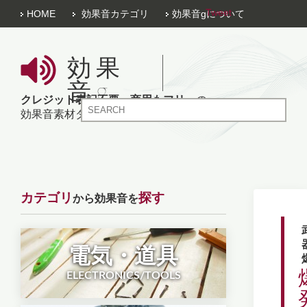
Tweet
HOME
効果音カテゴリ
効果音gについて
効果
音g
クレジット表記不要
、
商用もフリー
の
効果音素材ダウンロードサイト
カテゴリ
探す
から効果音を
電気・道具
ELECTRONICS/TOOLS