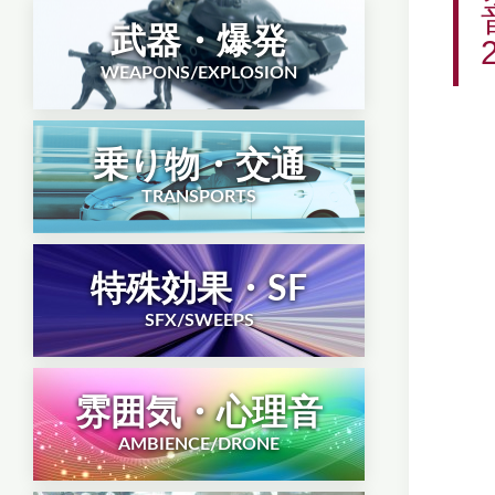
武器・爆発
WEAPONS/EXPLOSION
乗り物・交通
TRANSPORTS
特殊効果・SF
SFX/SWEEPS
雰囲気・心理音
AMBIENCE/DRONE