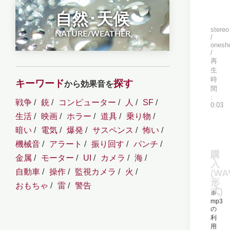
自然･天候
stereo
NATURE/WEATHER
onesh
キーワード
探す
から効果音を
戦争
銃
コンピューター
人
SF
0:03
生活
映画
ホラー
道具
乗り物
暗い
電気
爆発
サスペンス
怖い
機械音
アラート
振り回す
パンチ
DO
購
金属
モーター
UI
カメラ
海
(mp3
入
/
自動車
操作
監視カメラ
火
(WA
62
KB)
形
おもちゃ
雷
警告
式)
※
mp3
の
利
用