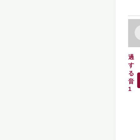
過
す
る
音
1