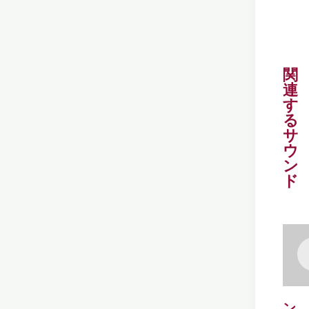
関
連
す
る
サ
ウ
ン
ド
ン