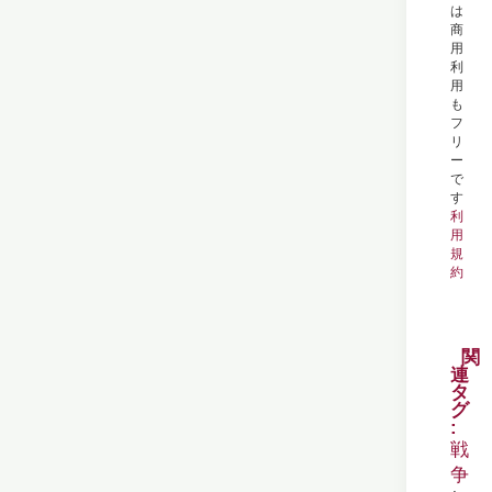
は
商
用
利
用
も
フ
リ
ー
で
す
利
用
規
約
関
連
タ
グ
戦
争