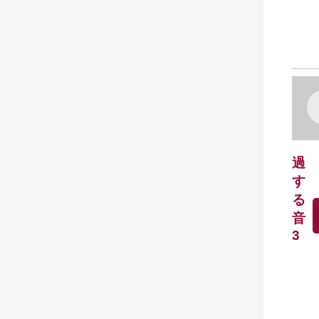
過
す
る
音
3