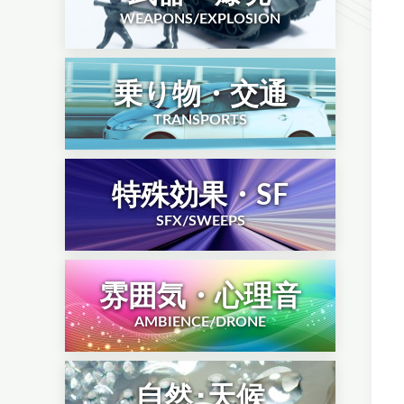
WEAPONS/EXPLOSION
乗り物・交通
TRANSPORTS
特殊効果・SF
SFX/SWEEPS
雰囲気・心理音
AMBIENCE/DRONE
自然･天候