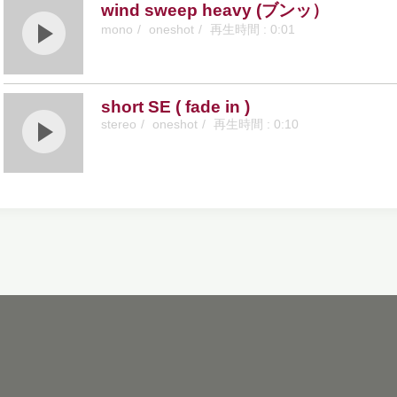
wind sweep heavy (ブンッ）
mono
oneshot
0:01
short SE ( fade in )
stereo
oneshot
0:10