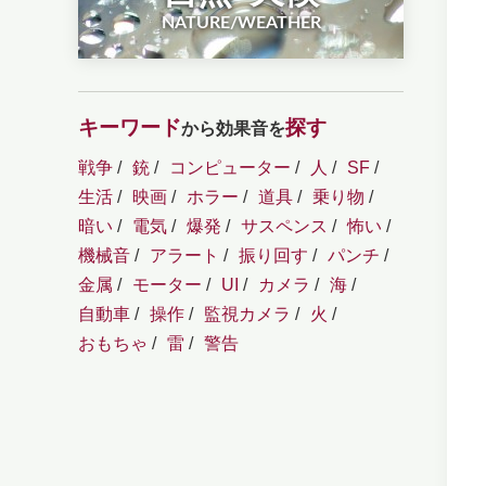
NATURE/WEATHER
キーワード
探す
から効果音を
戦争
銃
コンピューター
人
SF
生活
映画
ホラー
道具
乗り物
暗い
電気
爆発
サスペンス
怖い
機械音
アラート
振り回す
パンチ
金属
モーター
UI
カメラ
海
自動車
操作
監視カメラ
火
おもちゃ
雷
警告