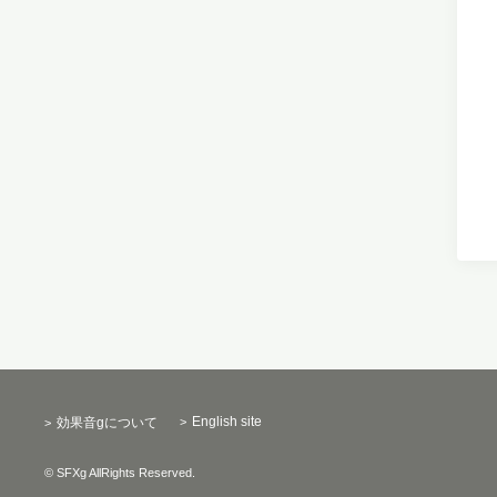
English site
効果音gについて
© SFXg AllRights Reserved.