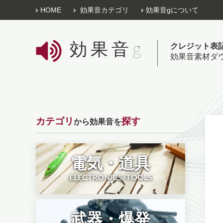
HOME
効果音カテゴリ
効果音gについて
効果音g
クレジット表
効果音素材ダ
カテゴリ
探す
から効果音を
電気・道具
ELECTRONICS/TOOLS
武器・爆発