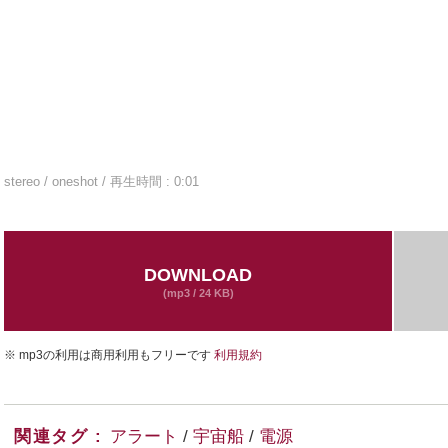
stereo
oneshot
0:01
DOWNLOAD
(mp3 / 24 KB)
※ mp3の利用は商用利用もフリーです
利用規約
関連タグ
アラート
/
宇宙船
/
電源