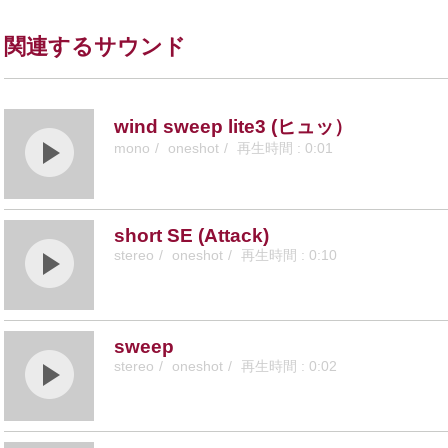
関連するサウンド
wind sweep lite3 (ヒュッ）
mono
oneshot
0:01
short SE (Attack)
stereo
oneshot
0:10
sweep
stereo
oneshot
0:02